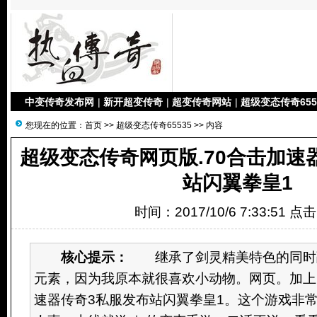
中变传奇发布网
|
新开超变传奇
|
超变传奇网站
|
超级变态传奇655
您现在的位置：
首页
>>
超级变态传奇65535
>> 内容
超级变态传奇网页版.70合击加速
站闪翼拳皇1
时间：2017/10/6 7:33:51 点
核心提示：
继承了剑灵精美特色的同时融
元素，因为我原本就很喜欢小动物。网页。加上
速器传奇3私服发布站闪翼拳皇1。这个游戏非