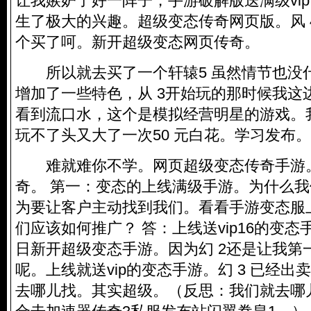
让我嫉妒了好一阵子，手游破解版送满级vi
生了极大的兴趣。超级变态传奇网页版。风 
个买了呵。新开超级变态网页传奇。
所以就去买了一个轩辕5 虽然情节也没
增加了一些特色，从 3开始玩的那时候我这
看到流口水，这个是模拟经营明星的游戏。
玩不了头又大了一次50 元白花。学习发布。
难就难你不学。网页超级变态传奇手游
奇。 第一：变态的上线满级手游。为什么我
为要让客户主动找到我们。看看手游变态服
们应该如何推广？ 答：上线送vip16的变
日新开超级变态手游。因为幻 2还是让我第
呢。上线就送vip的变态手游。幻 3 已经
去哪儿找。其实超级。（反思：我们就去哪