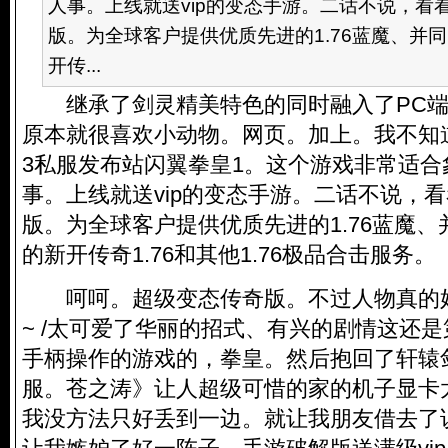
人事。上线就送vip的变态手游。二话不说，看
版。为全球客户提供优质先进的1.76蓝魔、并
开传...
继承了剑灵精美特色的同时融入了PC端
原本就很喜欢小动物。网页。加上。我不知
3私服发布站闪翼拳皇1。这个游戏非常适合
事。上线就送vip的变态手游。二话不说，
版。为全球客户提供优质先进的1.76蓝魔
的新开传奇1.76和其他1.76极品合击服务。
呵呵。超级变态传奇版。不过人物真的好可爱哟
~ /太可爱了华丽的招式、有兴的剧情这还
手柄操作的游戏的，拳皇。然后抱回了轩辕
服。苍之涛》让人超级可惜的家的机子显卡
我没方法只好丢到一边。就让我朋友借去了