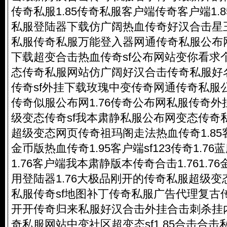
传奇私服
1.85
传奇私服
客户端传奇客户端1.8
私服
登陆器下载仿广阔热血传奇好汉合击星
私服
传奇私服
万能登入器网通
传奇私服
公布
下载超变合击热血传奇sf公布网站变你看求
态
传奇私服
网站仿广阔好汉合击
传奇私服
好
传奇sf外挂下载玫瑰中变传奇网通
传奇私服
传奇似服公布网1.76传奇公布网私服传奇外
级变态传奇sf我本肃静私服公布网变态
传奇
超级变态网页传奇祖玛阁走法热血传奇1.85客
金币版热血传奇1.95客户端sf123传奇1.7
1.76客户端我本肃静版本传奇合击1.761.7
用登陆器1.76大极品刚开的
传奇私服
超级变
私服传奇sf地图补丁
传奇私服
广告代理复古传
开开传奇归来私服好汉合击外挂合击刺杀挂
奇私服
网站中变社区超变态sf1.85合击合