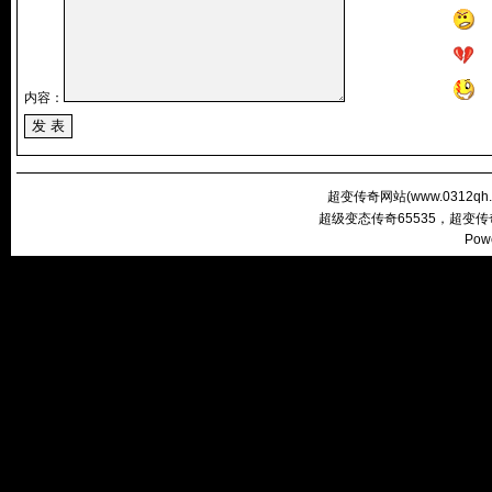
内容：
超变传奇网站(
www.0312qh
超级变态传奇65535，超变
Pow