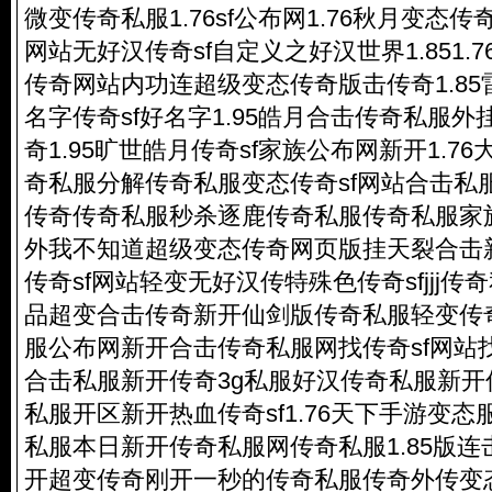
微变
传奇私服
1.76sf公布网1.76秋月变态
网站无好汉传奇sf自定义之好汉世界1.851.
传奇网站内功连超级变态传奇版击传奇1.85
名字传奇sf好名字1.95皓月合击
传奇私服
外挂
奇1.95旷世皓月传奇sf家族公布网新开1.7
奇私服
分解
传奇私服
变态传奇sf网站合击私服
传奇
传奇私服
秒杀逐鹿
传奇私服
传奇私服
家
外我不知道超级变态传奇网页版挂天裂合击
传奇sf网站轻变无好汉传特殊色传奇sfjjj
传奇
品超变合击传奇新开仙剑版
传奇私服
轻变传
服
公布网新开合击
传奇私服
网找传奇sf网站
合击私服新开传奇3g私服好汉
传奇私服
新开
私服
开区新开热血传奇sf1.76天下手游变
私服本日新开
传奇私服
网
传奇私服
1.85版
开超变传奇刚开一秒的
传奇私服
传奇外传变