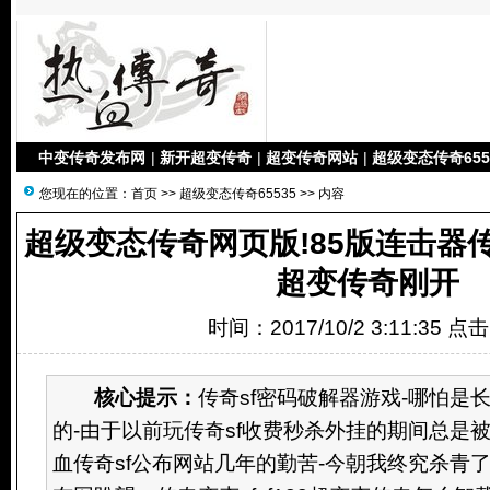
中变传奇发布网
|
新开超变传奇
|
超变传奇网站
|
超级变态传奇655
您现在的位置：
首页
>>
超级变态传奇65535
>> 内容
超级变态传奇网页版!85版连击器
超变传奇刚开
时间：2017/10/2 3:11:35 点
核心提示：
传奇sf密码破解器游戏-哪怕是
的-由于以前玩传奇sf收费秒杀外挂的期间总是
血传奇sf公布网站几年的勤苦-今朝我终究杀青了