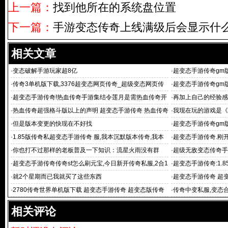
上一篇：
找到他所在的系统盘位置
下一篇：
手游变态传奇上线满级后会显示什
相关文章
·
变态破解手游玩家超8亿
·
超变态手游传奇gm
奇》专区2月14日一
·
传奇3单机版下载,3376超变态网页传奇_超级变态网页传
·
超变态手游传奇gm
奇 传奇霸业
个搞得安全区
·
超变态手游传奇!热血传奇手游集结令莲月是需热血传奇开
·
再加上自己的经验感
服时间表要
·
热血传奇超强格斗版以上的声明 超变态手游传奇 热血传奇
·
我现在玩的游戏是《
手游版官网表
·
但是版本变更的快现在不好找
·
超变态手游传奇gm
变态手游传
·
1.85版传奇私超变态手游传奇 服,我本沉默版本传奇,我本
·
超变态手游传奇.刚开
沉默2003,风云精品
英雄连
·
你也打不过那样的老板普及一下知识：流星火雨没有群
·
超级无敌变态传奇手
页传奇
·
超变态手游传奇传奇sf怎么刷元宝,今日新开传奇私服,2合1
·
超变态手游传奇:1.85
传奇私服,
登陆器,大庆仿
·
就2个星期而已我就买了这些东西
·
超变态手游传奇 超变
版手游 超变
·
2780传奇世界单机版下载 超变态手游传奇 超变态版传奇
·
传奇中变私服,变态合
世界手游
手
相关评论