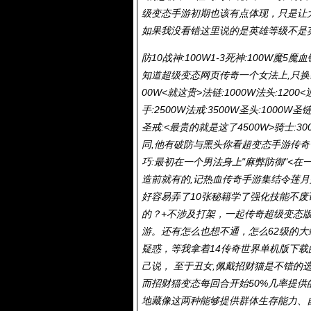
级变态手游初期也该有点体现，只是让
如果我没看错这里说的是英雄等级不是英
防10战神:100W1-3死神:100W魔
知道超级变态网页传奇一个女法上,只换装备
00W<就这贵>法链:1000W法头:12
手:2500W法戒:3500W圣头:1000
圣戒:<最贵的就是这了4500W>骑士:3
同,他有破防与黑头你看超变态手游传奇一样
巧:最初在一个男法身上"麻弊防御"<在
造前就有的,记热血传奇手游集结令莲月
好容易弄了10张秘籍学了强化技能不
的？+不涉及打架，一起传奇超级变态
游
。还有怎么也想不通，怎么62级的
疑惑，等我拿着14传奇世界单机版下载
己说， 至于丑女,佩戴招财猫是不错的
而招财猫变态每回合开始50%几率提供
地藏像这两种能够提供群体生存能力、自