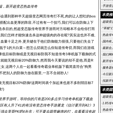
传奇 铸
·
手游变
端，新开超变态热血传奇
级武器
本类推
都会遇到那种半天超级变态网页传奇打不死,肉的让人想吐的bos
·
超级变态
能搭配出血更厚的阵容,不过有有一个技巧,我们可以在防御上下
·
“草根”
击杀目的,然超变态版传奇世界手游而对方却根本不会给你打而
飞
么我们怎样才能快速击杀这种超级肉的存在呢?其实这也并不难,
·
热血传
了血量十足之外,更关键在于他们防御能力很强,只要他们失去了
·
国内有上
低于1的大白菜～想怎么切就怎么你知道传奇切,而我们在游戏
·
最新合
降低目标防御或是无视目标防我不知道传奇3单机版下载御的式
英雄合
·
我们网
就能无视目标20%防御力,然而我今天要说的却不是他,而是R
游戏的
·
新开传
之女,这两个人在一起看看传奇霸业单机版下载简直符合“狗男
血传奇私
·
服务器
然不把别人的防御力放在眼里,一言不合就秒人!
·
今日新开
传奇官
·
找新开
普攻无视目标20%防御!这两时间表个加起来也差不多削弱目标7
传奇在
!)
本类固
·
超级变态
世界手游呵，等待你的只有是200多点学习传奇单机版下载血
·
1.85
们区有人升了41的有没有变态传奇手游屠龙《估计要升到42》3
·
热血传
强去享受PK吧4补充：可不要去跟带麻痹的打，在看看没有超