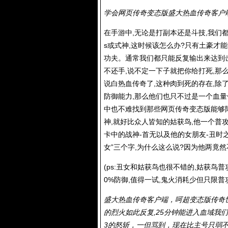
学会网页传奇变态版盛大热血传奇客户
在手游中,无论是打副本还是斗技,我们
s或式神,这时候该怎么办?只有土豪才
功夫。通常我们都只能反复输出来达到
不还手,说不定一下子就把你给打死,那
说白热血传奇了,这种肉到死的存在,除
防御能力,那么他们也只不过是一个血量
中也不难找到那些网页传奇变态版能够
神,就好比众人皆知的姑获鸟,他一个普攻
卡中的战神-首无以及他的女朋友-丑时
女”三个字,为什么这么说?因为他两竟
(ps:丑女和姑获鸟也很不错的,姑获鸟
0%防御,值得一试,鬼火消耗少但只限普攻
盛大热血传奇客户端，呵超变态版传奇
的烈火如此反复,25分钟能进入血域我
3的怒斩，一但骂到，现在比主号只弱不