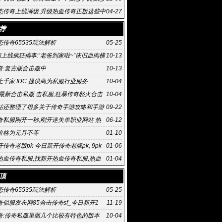
传奇
态传奇上线满级.升级热血传奇正版这些中
04-27
热血传奇手
荐
传奇65535玩法解析
05-25
们上线疯狂搞事:“老爸到家啦~”依旧血肉横
10-13
奇:复古版合击服中
10-13
千家 IDC 提供商为私服行业服务
10-04
,最新合击私服 击私服,狂暴传奇怒火合击
10-04
击如何
站还整理了很多关于传奇手游攻略和手游
09-22
奇私服刚开一秒,刚开迷失单职业网站 热
06-12
服 .76精
价格为元月不等
01-10
传奇老版pk 今日新开传奇老版pk, 9pk
01-06
网版游戏玩法有趣
热血传奇私服,找新开热血传奇私服,热血
01-04
国内正式上线
顶
传奇65535玩法解析
05-25
传奇似服发布网85合击传奇sf_今日新开1
11-19
奇:传奇私服里面几个比较有特色的版本
10-04