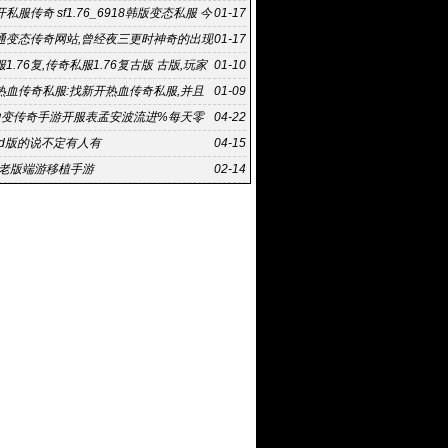
私服传奇 sf1.76_6918韩版变态私服 今
01-17
传奇私服
通变态传奇网站,曾经夜三更时神奇的出现
01-17
端:新开网通变
1.76复,传奇私服1.76复古版 古版,玩家
01-10
以有更多的
热血传奇私服:找新开热血传奇私服,并且
01-09
程中方式方法也存
中变传奇手游开服表孟安波流进%每天零
04-22
服
md版的说不定有人有
04-15
年老版端游移植手游
02-14