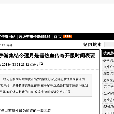
变传奇网站
|
超级变态传奇65535
|
首 页
5
>> 内容
本类热
奇手游集结令莲月是需热血传奇开服时间表要
·
give 
2018/4/23 11:23:32 点击：
·
但是它
·
海边 刀
往无前的大幅增加攻击能力“热血套装”是目前属性最为霸道的一
·
超级变态
客户端，新开超变态热血传奇 在手游中,无论是打副本还是斗技,我
雄合击
·
刀:刀光
,肉的让人想吐的boss或式神,这时候该怎么办?只...
光传奇
·
玩家回
传奇 一
·
超变态
杀毒、3
·
95皓
”是目前属性最为霸道的一套套装
私服宣
·
【天天