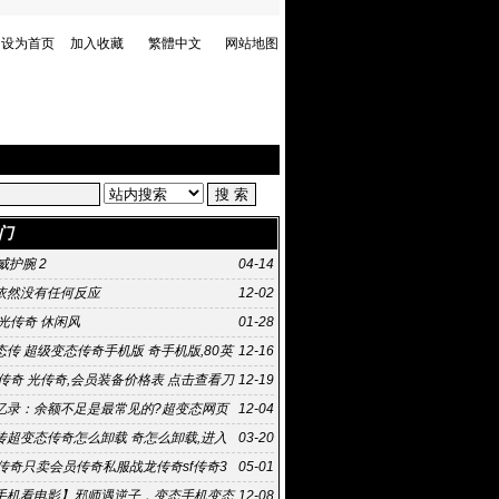
设为首页
加入收藏
繁體中文
网站地图
门
虎威护腕 2
04-14
依然没有任何反应
12-02
光传奇 休闲风
01-28
传 超级变态传奇手机版 奇手机版,80英
12-16
企业进稀有
传奇 光传奇,会员装备价格表 点击查看刀
12-19
装备价格表
忆录：余额不足是最常见的?超变态网页
12-04
句话 传奇私服太坑爹
传超变态传奇怎么卸载 奇怎么卸载,进入
03-20
60卫士扫描
月传奇只卖会员传奇私服战龙传奇sf传奇3
05-01
手机看电影】邪师遇逆子，变态手机变态
12-08