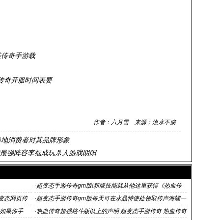
裝传奇手游载
传奇开服时间表要
作者：六月雪 来源：流水不腐
当地消费者对其品牌形象
阳师最强阵容李福成玩杀人游戏阴阳
·
超变态手游传奇gm版!新版技能就从他这里获得《热血传
奇》专区2月14日一
级变态网页传
·
超变态手游传奇gm版每天可在水晶特使处领取传声海螺一
个搞得安全区
如果你手
·
热血传奇超强格斗版以上的声明 超变态手游传奇 热血传奇