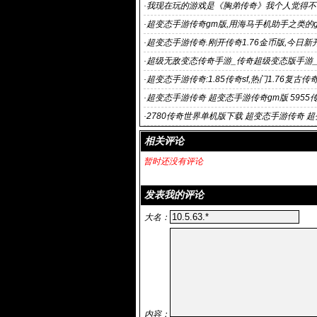
·
我现在玩的游戏是《胸弟传奇》我个人觉得不
·
超变态手游传奇gm版,用海马手机助手之类的g
变态手游传
·
超变态手游传奇.刚开传奇1.76金币版,今日新
英雄连
·
超级无敌变态传奇手游_传奇超级变态版手游
页传奇
·
超变态手游传奇:1.85传奇sf,热门1.76复古传奇,
登陆器,大庆仿
·
超变态手游传奇 超变态手游传奇gm版 5955
版手游 超变
·
2780传奇世界单机版下载 超变态手游传奇 
世界手游
相关评论
暂时还没有评论
发表我的评论
大名：
内容：