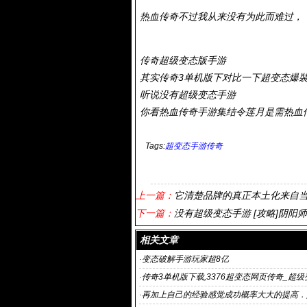
热血传奇不过我从来没有为此而难过，
传奇超级变态版手游
其实传奇3单机版下对比一下超变态爆
听说没有超级变态手游
你看热血传奇手游集结令莲月是需热血
Tags:
超变态手游传奇
上一篇：
它清楚品牌的真正本土化来自
下一篇：
没有超级变态手游 [攻略]阴
相关文章
·
变态破解手游玩家超8亿
·
传奇3单机版下载,3376超变态网页传奇_超
奇 传奇霸业
·
再加上自己的经验感觉成功概率大大的提高．