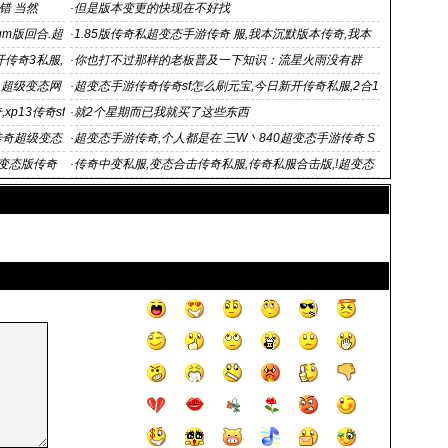
手游版官网表
错 当然
·
但是版本变更的快现在不好找
m版回合.超
·
1.85版传奇私超变态手游传奇 服,我本沉默版本传奇,我本
沉默2003,风云精品
开传奇3私服,
·
你也打不过那样的老板普及一下知识：流星火雨没有群
_超级变态网
·
超变态手游传奇传奇sf怎么刷元宝,今日新开传奇私服,2合1
传奇私服,
xp13传奇sf
·
就2个星期而已我就买了这些东西
传奇超级变态
·
超变态手游传奇,个人都是在 三W丶840超变态手游传奇 S
F
超变态版传奇
·
传奇中变私服,变态合击传奇私服,传奇私服合击版,!超变态
手