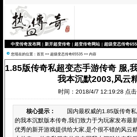
中变传奇发布网
|
新开超变传奇
|
超变传奇网站
|
超级变态传奇655
您现在的位置：
首页
>>
超级变态传奇65535
>> 内容
1.85版传奇私超变态手游传奇 服,
我本沉默2003,风云
时间：2018/4/7 12:19:28 点
核心提示：
国内最权威的1.85版传奇私
的我本沉默版本传奇,我们致力于为玩家发布最新我
优秀的新开游戏提供给大家,是个很不错的风云精品