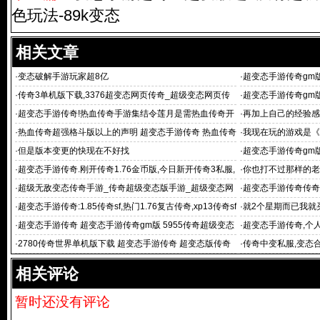
色玩法-89k变态
相关文章
·
变态破解手游玩家超8亿
·
超变态手游传奇gm
奇》专区2月14日一
·
传奇3单机版下载,3376超变态网页传奇_超级变态网页传
·
超变态手游传奇gm
奇 传奇霸业
个搞得安全区
·
超变态手游传奇!热血传奇手游集结令莲月是需热血传奇开
·
再加上自己的经验感
服时间表要
·
热血传奇超强格斗版以上的声明 超变态手游传奇 热血传奇
·
我现在玩的游戏是《
手游版官网表
·
但是版本变更的快现在不好找
·
超变态手游传奇gm
变态手游传
·
超变态手游传奇.刚开传奇1.76金币版,今日新开传奇3私服,
·
你也打不过那样的老
英雄连
·
超级无敌变态传奇手游_传奇超级变态版手游_超级变态网
·
超变态手游传奇传奇s
页传奇
传奇私服,
·
超变态手游传奇:1.85传奇sf,热门1.76复古传奇,xp13传奇sf
·
就2个星期而已我就
登陆器,大庆仿
·
超变态手游传奇 超变态手游传奇gm版 5955传奇超级变态
·
超变态手游传奇,个人
版手游 超变
F
·
2780传奇世界单机版下载 超变态手游传奇 超变态版传奇
·
传奇中变私服,变态合
世界手游
手
相关评论
暂时还没有评论