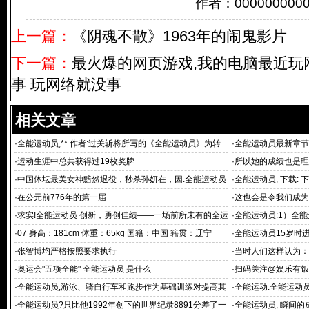
作者：00000000
上一篇：
《阴魂不散》1963年的闹鬼影片
下一篇：
最火爆的网页游戏,我的电脑最近玩
事 玩网络就没事
相关文章
·
全能运动员,** 作者:过关斩将所写的《全能运动员》为转
·
全能运动员最新章节
载全能
·
运动生涯中总共获得过19枚奖牌
·
所以她的成绩也是理
·
中国体坛最美女神黯然退役，秒杀孙妍在，因.全能运动员
·
全能运动员, 下载: 下
挺胸素
·
在公元前776年的第一届
·
这也会是令我们成为
·
求实!全能运动员 创新，勇创佳绩——一场前所未有的全运
·
全能运动员:1）全
会
尊（同上
·
07 身高：181cm 体重：65kg 国籍：中国 籍贯：辽宁
·
全能运动员15岁时
·
张智博均严格按照要求执行
·
当时人们这样认为：
·
奥运会"五项全能" 全能运动员 是什么
·
扫码关注@娱乐有饭
·
全能运动员,游泳、骑自行车和跑步作为基础训练对提高其
·
全能运动.全能运动
他运动的
朗
·
全能运动员?只比他1992年创下的世界纪录8891分差了一
·
全能运动员, 瞬间的