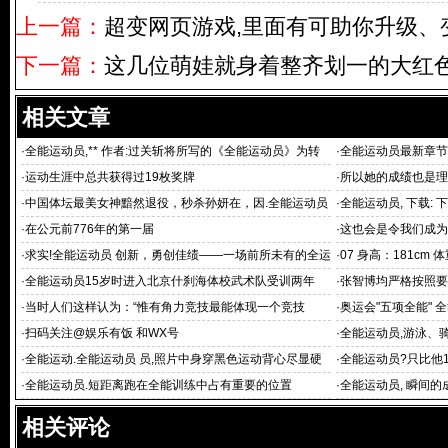
上一篇：
超变网页游戏,里面有可助你升级、
下一篇：
这几位萌娃就身着整齐划一的大红
相关文章
·
全能运动员,** 作者:过关斩将所写的《全能运动员》为转
·
全能运动员最新章节
载全能
·
运动生涯中总共获得过19枚奖牌
·
所以她的成绩也是理
·
中国体坛最美女神黯然退役，秒杀孙妍在，因.全能运动员
·
全能运动员, 下载: 下
挺胸素
·
在公元前776年的第一届
·
这也会是令我们成为
·
求实!全能运动员 创新，勇创佳绩——一场前所未有的全运
·
07 身高：181cm
会
·
全能运动员15岁时进入北京什刹海体校武术队受训两年
·
张智博均严格按照要
·
当时人们这样认为：“惟有角力竞技最能体现一个竞技
·
奥运会"五项全能" 
·
扫码关注@娱乐有饭 和WX号
·
全能运动员,游泳、
他运动的
·
全能运动.全能运动员 员,照片中身穿黑色运动背心尽显硬
·
全能运动员?只比他1
朗
点
·
全能运动员.短距离跑在全能训练中占有重要的位置
·
全能运动员, 瞬间的
相关评论