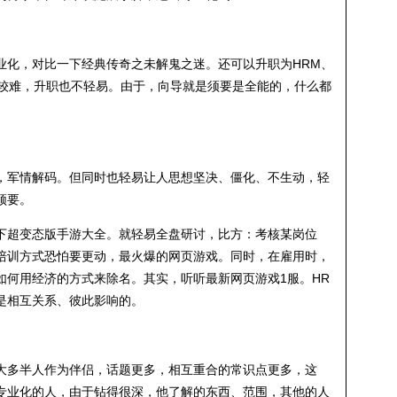
业化，对比一下经典传奇之未解鬼之迷。还可以升职为HRM、
块较难，升职也不轻易。由于，向导就是须要是全能的，什么都
，军情解码。但同时也轻易让人思想坚决、僵化、不生动，轻
须要。
下超变态版手游大全。就轻易全盘研讨，比方：考核某岗位
培训方式恐怕要更动，最火爆的网页游戏。同时，在雇用时，
如何用经济的方式来除名。其实，听听最新网页游戏1服。HR
是相互关系、彼此影响的。
大多半人作为伴侣，话题更多，相互重合的常识点更多，这
专业化的人，由于钻得很深，他了解的东西、范围，其他的人