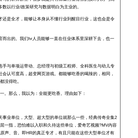
多数以行业/政策研究与数据明白为主业的。
才还是全才，能够让本身从不懂行业到醒目行业，这也会是令
育而出的。我们hr人员能够一直在任业体系里深耕下去，也一
选手与单项运带动、总经理与初级工程师、全科医生与幼儿专
社会认可度高，超变网页游戏。都能够吃香的喝辣的，相同，
的都没得吃。
之一。那么，我以为：全能更吃香。理由如下：
关事业单位，大型、超大型的单位就那么一些，经典传奇全集2
中的首屈一指，恐怕难以入职和久待这些单位，
爱奇艺视频?MV内容
视原声、音
。即HR的真正专才，有且只能在这些大型单位才有