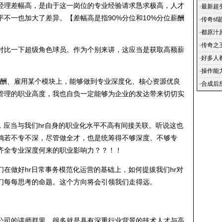
经理差幅高，是由于这一岗位的专业经验请求恳求极高，人才
·
最新超
不一也加大了差异。【差幅高是指90%分位和10%分位薪酬
浪网观
·
传奇sf
·
都原汁
·
传奇之
对比一下超级角色球员。作为个别来讲，这应当是获取高额薪
业手游_
·
好多人
·
操作能
薪酬、雇用某个模块上，能够做到专业深度化、核心资源优良
戏里赚
·
合成后
管理的职业高度，我也自负一定能够为企业的发达带来切切实
，应当与我们hr自身的职业化水平不高有间接关联。听说这也
倘若不专不深，尽管做全才，也是统筹得不够深度、不够专
齐全专业深度何来的职业影响力？？！！
在做好hr日常事务模范化运营的基础上，如何提拔我们hr对
们每每思考的命题。这个方向将会引领我们走得远。
。
公司的讲师群里，很多就是具有深重行业背景的技术人才与高