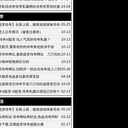
河
界私找传奇世界私服网站传奇世界四伏微
03-04
荐
超变传奇】全新上线，极致游戏体验等你
05-25
进入正常模式（修复注册表）
10-13
传奇sf超变 玩人气高的传奇私服？
10-13
变新开,重新创作的传奇角色扮演手游
10-13
变传奇网址,最新超变传奇网址 刀刀光柱
10-13
态传奇手游
以每种怪物来区分的
10-13
变传奇网址,找刚开一秒合击传奇就上三利
05-26
级变态传:最新超
本都具有超多玩家同屏竞技
04-18
柱超级变态传奇手游刀刀光柱超级变态传
03-05
满屏光
sf超变 sf超变,传奇私服出现也已经有十
02-13
头了
顶
超变传奇】全新上线，极致游戏体验等你
05-25
站单职业 传奇网站单职业,热血传奇同时
03-12
红月和石器时代并
奇下载 近期超变传奇超级火爆
01-17