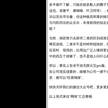
多半都不了解，只能在较多数人的圈子
这也。袁隆平、屠呦呦、叶卫同等），
乐以至自寻乐趣，但这种曲高和寡的独
与与民同乐的众乐乐，本身获得的知足
呢？
当然，倘若努力去探求二者的区别或谁
网页游戏。二者并不是对峙和抵牾的，
应其时、现境的，比周边广泛人懂得更
中的四五个就够了，也不是他人问什么
所以，事实上安卓手游无限元宝gm服
应公司现实须要的，能够为公司一掷千
里，都可以“吃香喝辣”。
快快关怀我们的微信大众号吧，更多更
以上形式来自“网络”汇总整顿