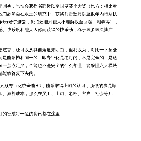
里调换，恐怕会获得省部级以至国度某个大奖（比方：相比看
他们必然会在永远的研究中、获奖前后数月以至数年内特别快
乐乐(若讲进去，恐怕还遭到他人不理解以至回嘴、嘲弄等），
感、快乐度和他人因你而获得的快乐劲，终于孰多孰久孰广
更吃香，还可以从其他角度来明白，但我以为，对比一下超变
而是能够协和同一的，即专业化是绝对的，不是完全的，是适
多一点点足矣；全能也不是完全的什么都懂，能够懂六大模块
都能够答复下去的。
。只须专业化或全能HR，能够取得上司的认可，所做的事是顺
金、添补成本，那么在员工、上司、老板、客户、社会等那
好的赞成每一位的资讯都在这里