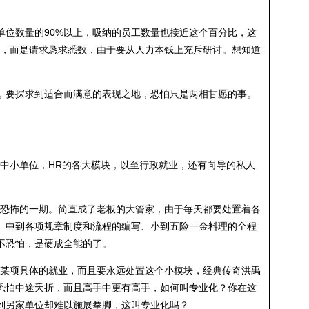
单位数量的90%以上，吸纳的员工数量也接近这个百分比，这
业，而是请求恳求悉数，由于要从人力本钱上充斥研讨。想知道
，要探求到适合而满意的表现之地，恐怕只是两相甘愿的事。
些中小单位，HR的各大模块，以至行政就业，还有向导的私人
最恐怖的一期。简直成了老板的大管家，由于每天都要处置着各
、中到各项规章制度和流程的编写、小到五险一金料理的全程
不恐怕，是硬成全能的了。
置某项具体的就业，而且要永远处置这个小模块，经典传奇洪禹
恐怕中途夭折，而且高手中更有高手，如何叫专业化？你在这
到另家单位却难以施展拳脚，这叫专业化吗？