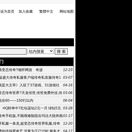
设为首页
加入收藏
繁體中文
网站地图
门
级变态传奇?缅怀网游 奇迹
12-23
币版盛大传奇私服客户端传奇私发服传奇1
03-07
我是大主宰》入驻了37游戏、51游戏社
04-16
狗
变态传奇世界?天龙传世,传世免费外挂,传
03-06
官网,
在60——150行以内
06-04
 HQ秒单中7红钻蓝钻2元一月 绿钻5元
03-28
传奇手机版,不顾艰难险阻在玛法大陆奔跑
01-17
却弥百度快照时?
界私服一条龙,超变态传奇世界私服,传奇
12-20
发布站,传
费的战场爱奇艺 流量为王已过时 服务才
04-17