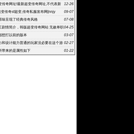
变传奇网址!最新超变传奇网址,不代表新
12-26
点或立场
超变传奇sf超变,传奇私服发布网[nnjy
09-07
原味呈现了经典传奇风格
07-08
王剧情简介，韩版超变传奇网站 无赦单职
04-25
刀塔
都想打以前的版本
03-07
力和设计能力普通的玩家没必要在这个游
02-27
钱
所带来的是属性如下
01-22