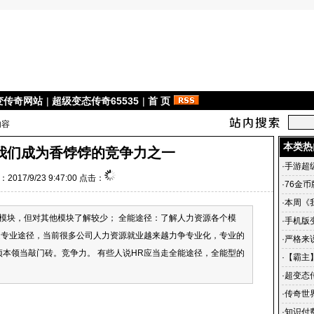
变传奇网站
|
超级变态传奇65535
|
首 页
内容
本类热
我们成为香饽饽的竞争力之一
·
手游超
2017/9/23 9:47:00 点击：
·
76金
·
本周《
模块，但对其他模块了解较少； 全能途径：了解人力资源各个模
区、酷
·
手机版
走专业途径，当前很多公司人力资源就业越来越力争专业化，专业的
奇世界 
·
严格来说
项本领当敲门砖。竞争力。 有些人说HR应当走全能途径，全能型的
·
【霸主】
一月好
·
超变态
的回忆
·
传奇世
世界私服
·
知识付