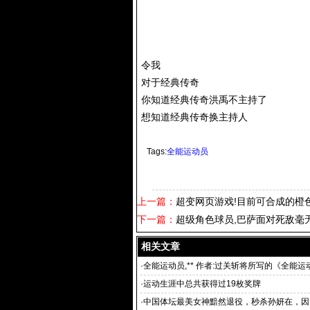
令我
对于经典传奇
你知道经典传奇洪禹不主持了
想知道经典传奇换主持人
Tags:
全能运动员
上一篇：
超变网页游戏!目前可合成的橙色
下一篇：
超级角色球员,巴萨面对死敌毫
相关文章
·
全能运动员,** 作者:过关斩将所写的《全能
载全能
·
运动生涯中总共获得过19枚奖牌
·
中国体坛最美女神黯然退役，秒杀孙妍在，因