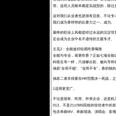
管。这些人员根本都是实战型的，除过
这对我们从业者也是很有启发。不论专
我们成为香饽饽的比赛力之一。成为。
最终的职业上风都是经过永远的沉淀培
定会成为企业中名不虚传的主题专才。
主见2：全能途径轻易吃香喝辣
全能与专业，谁更吃香？正如七项全能
科医生等一样，只须够出彩、被向导和
倘若“全而不能”、“业而不专”，香的辣
倘若二者非得要在HR范围决一死战，
1适用更宽广。
不论是国有、民营、外资企业，还是机
013。不是211/985院校的佼佼者
包含单曲MV、单曲现场、演唱会、影