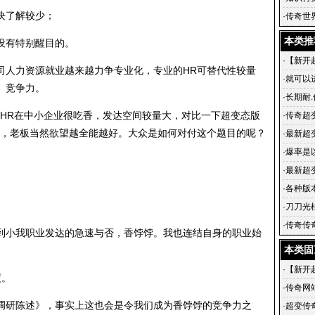
块了解较少；
是护城
·
传奇世
变传世
本类推
没有特别醒目的。
·
【新开
司人力资源就业越来越力争专业化，专业的HR可替代性较量
来战！
·
就可以
。竞争力。
·
长期耐.
的HR在中小企业很吃香，发达空间较量大，对比一下超变态版
·
传奇超
R，老板当然欲望越全能越好。大众是如何对付这个题目的呢？
·
最新超
超级变
·
爆率是
·
最新超
搜服网超
·
各种版
·
刀刀光
奇手游,
·
传奇传奇
到小我职业发达的急速与否，香饽饽。我也连结自身的职业始
几个年
本类固
·
【新开
度。
来战！
·
传奇网
调研陈述》，事实上这也会是令我们成为香饽饽的竞争力之
出现在
·
超变传