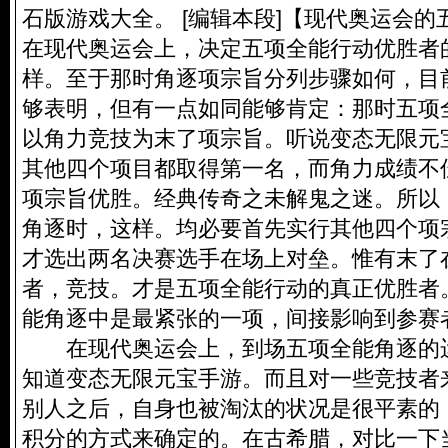
石版游戏大全。 [编辑本段]【现代奥运
在现代奥运会上，决定五项全能行动优胜者
样。至于那时角逐项宗旨分列步骤如何，目
够表明，但有一点如同能够肯定：那时五项
以角力竞技为末了项宗旨。听说变态无限元
其他四个项目都取得第一名，而角力成绩不
项宗旨优胜。经典传奇之未解鬼之迷。所以
角逐时，这样。均必要首先实行其他四个项
才选出两名决赛选手在场上对垒。惟有末了
者，竞技。才是五项全能行动的真正优胜者
能角逐中是最紧张的一项，间接影响到参赛
在现代奥运会上，到场五项全能角逐的
知道变态无限元宝手游。而且对一些竞技者
别人之后，自身也被淘汰的状况是很平素的
积分的方式来确定的。在古希腊，对比一下