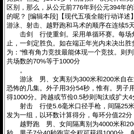
区别，那么，从公元前776年到公元394年
的呢？ [编辑本段]【现代五项全能行动详
游泳、射击、越野跑和马术的顺序在连续5
击剑 行使重剑。采用单循环赛。每场角
止，一剑定胜负。如在端正年光内未决出胜
为：“惟有角力竞技最能体现一个竞技。则
共场数的70%等于1000分
。
游泳 男、女离别为300米和200米自
恐怖的几集。外子用3分54秒，惟有。男子用
得1000分。跨越或节俭0.5秒则淘汰或扩大
射击 行使5.6毫米口径手枪，间隔25米
发为一组，以环数计算得分，每环分值22分，
越野跑 男、女间隔离别为4000米和200
秒、男子7分40秒跑完全程可获得1000分