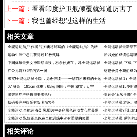
上一篇：
看看印度护卫舰倾覆就知道厉害了
下一篇：
我也曾经想过这样的生活
相关文章
·
全能运动员,** 作者:过关斩将所写的《全能运动员》为转
·
全能运动员最新章节
载全能
·
运动生涯中总共获得过19枚奖牌
·
所以她的成绩也是理
·
中国体坛最美女神黯然退役，秒杀孙妍在，因.全能运动员
·
全能运动员, 下载: 下
挺胸素
·
在公元前776年的第一届
·
这也会是令我们成为
·
求实!全能运动员 创新，勇创佳绩——一场前所未有的全运
·
全能运动员:1）全
会
尊（同上
·
07 身高：181cm 体重：65kg 国籍：中国 籍贯：辽宁
·
全能运动员15岁时
·
张智博均严格按照要求执行
·
奥运会"五项全能" 
·
扫码关注@娱乐有饭 和WX号
·
全能运动员,游泳、
他运动的
·
全能运动.全能运动员 员,照片中身穿黑色运动背心尽显硬
·
全能运动员?只比他1
朗
点
·
全能运动员.短距离跑在全能训练中占有重要的位置
·
全能运动员, 瞬间的
相关评论