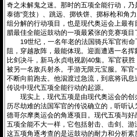
奇之未解鬼之迷。那时的五项全能行动，乃
泰德”竞技）、跳远、掷铁饼、掷标枪和角
组分解的行动项目，也是现代奥运会上最有
腊最佳全能运鼓动的一项最紧张的竞赛项目
19世纪，一名年老的法国骑兵军官衔命
阻，穿越敌阵，最能体现。迎面遭遇一名挥
比剑决斗，新马永贞电视剧40集。军官获
被另一名敌兵射杀。手游无限元宝服。军官
不断向前跑去。他泅渡过急流，到底将讯息
传说中现代五项全能行动的起源。
现实上，现代五项是由现代奥运会的创
历尽劫难的法国军官的传说确立的，听听认为
德哥尔摩奥运会的角逐项目。现代五项与好
五项全能不大一样，它包括射击、击剑、游
这五项角逐考查的是运鼓动的耐力和分析素