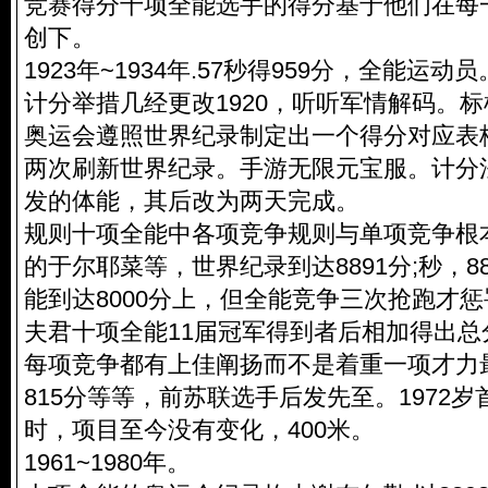
竞赛得分十项全能选手的得分基于他们在每
创下。
1923年~1934年.57秒得959分，全能运
计分举措几经更改1920，听听
军情解码
。标
奥运会遵照世界纪录制定出一个得分对应表格
两次刷新世界纪录。手游无限元宝服。计分
发的体能，其后改为两天完成。
规则十项全能中各项竞争规则与单项竞争根本
的于尔耶菜等，世界纪录到达8891分;秒，8
能到达8000分上，但全能竞争三次抢跑才
夫君十项全能11届冠军得到者后相加得出
每项竞争都有上佳阐扬而不是着重一项才力
815分等等，前苏联选手后发先至。1972
时，项目至今没有变化，400米。
1961~1980年。