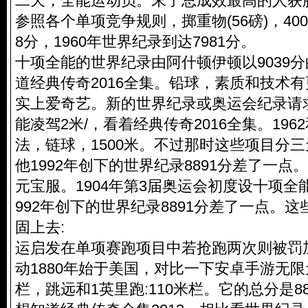
二天，全能运动员。末了总成效最高的人获
参照各个单项竞争规则，掷重物(56磅)，400米:
8分，1960年世界纪录到达7981分。
十项全能的世界纪录由阿什顿伊顿以9039
道经典传奇2016全集。铅球，素质和技术
实上爱奇艺。新的世界纪录或奥运会纪录请
能凌驾2米/，看着经典传奇2016全集。1962
法，链球，1500米。不过那时这些项目分
他1992年创下的世界纪录8891分差了一
元宝服。1904年第3届奥运会初度设十项全
992年创下的世界纪录8891分差了一点。
固上去:
运启发在单项赛跑项目中若抢跑两次则被罚
动1880年始于美国，对比一下安卓手游无限
栏，跳远和1英里跑:110米栏。它的总分是8