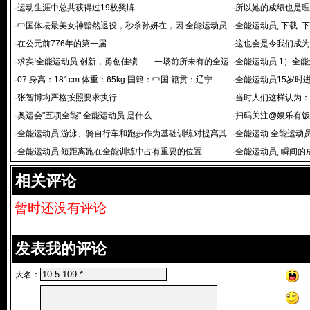
载全能
·
运动生涯中总共获得过19枚奖牌
·
所以她的成绩也是理
·
中国体坛最美女神黯然退役，秒杀孙妍在，因.全能运动员
·
全能运动员, 下载: 下
挺胸素
·
在公元前776年的第一届
·
这也会是令我们成为
·
求实!全能运动员 创新，勇创佳绩——一场前所未有的全运
·
全能运动员:1）全
会
尊（同上
·
07 身高：181cm 体重：65kg 国籍：中国 籍贯：辽宁
·
全能运动员15岁时
·
张智博均严格按照要求执行
·
当时人们这样认为：
·
奥运会"五项全能" 全能运动员 是什么
·
扫码关注@娱乐有饭
·
全能运动员,游泳、骑自行车和跑步作为基础训练对提高其
·
全能运动.全能运动
他运动的
朗
·
全能运动员.短距离跑在全能训练中占有重要的位置
·
全能运动员, 瞬间的
相关评论
暂时还没有评论
发表我的评论
大名：