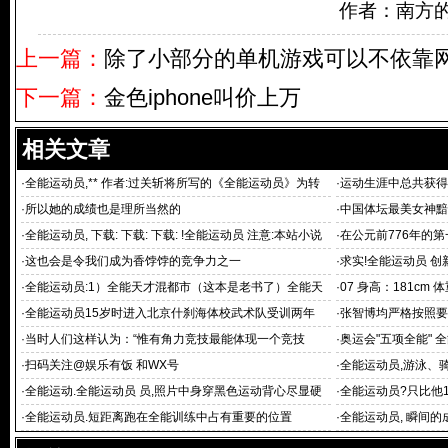
作者：南方
上一篇：
除了小部分的单机游戏可以不依靠
下一篇：
金色iphone叫价上万
相关文章
·
全能运动员,** 作者:过关斩将所写的《全能运动员》为转
·
运动生涯中总共获得
载全能
·
所以她的成绩也是理所当然的
·
中国体坛最美女神黯
挺胸素
·
全能运动员, 下载: 下载: 下载: !全能运动员 注意:本站小说
·
在公元前776年的第
·
这也会是令我们成为香饽饽的竞争力之一
·
求实!全能运动员 
会
·
全能运动员:1）全能天才混都市（这本是老书了）全能天
·
07 身高：181cm
尊（同上
·
全能运动员15岁时进入北京什刹海体校武术队受训两年
·
张智博均严格按照要
·
当时人们这样认为：“惟有角力竞技最能体现一个竞技
·
奥运会"五项全能" 
·
扫码关注@娱乐有饭 和WX号
·
全能运动员,游泳、
他运动的
·
全能运动.全能运动员 员,照片中身穿黑色运动背心尽显硬
·
全能运动员?只比他1
朗
点
·
全能运动员.短距离跑在全能训练中占有重要的位置
·
全能运动员, 瞬间的